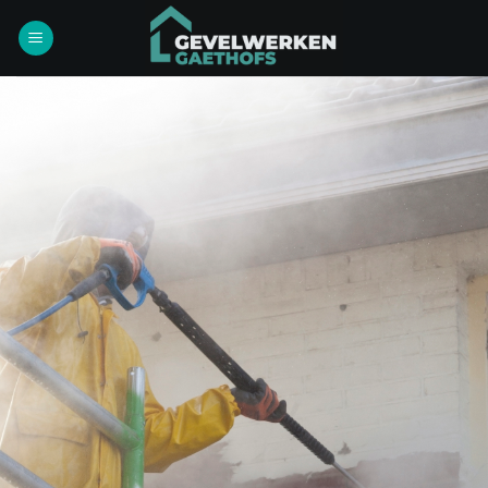
Ga
naar
inhoud