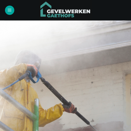
Ga
naar
inhoud