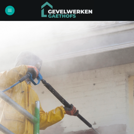
Ga
naar
inhoud