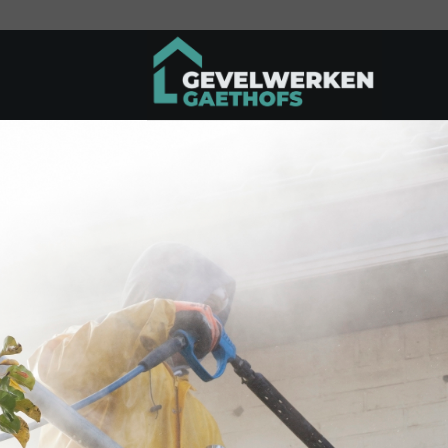
Ga
naar
inhoud