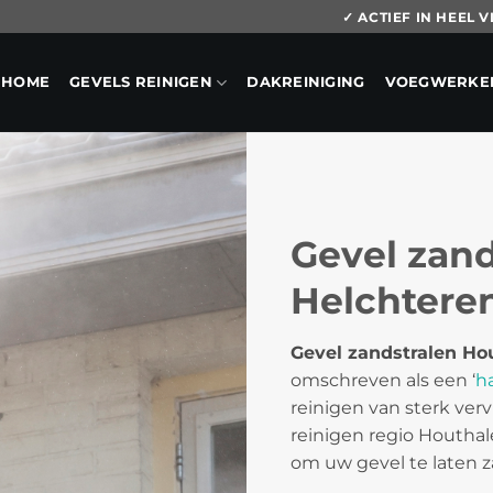
✓ ACTIEF IN HEEL
HOME
GEVELS REINIGEN
DAKREINIGING
VOEGWERKE
Gevel zand
Helchtere
Gevel zandstralen Ho
omschreven als een ‘
h
reinigen van sterk verv
reinigen regio Houtha
om uw gevel te laten z