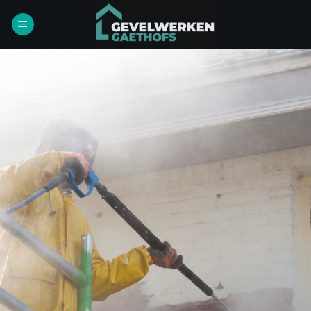
Ga
naar
inhoud