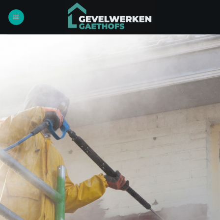
Ga
naar
inhoud