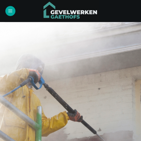
Ga
naar
inhoud