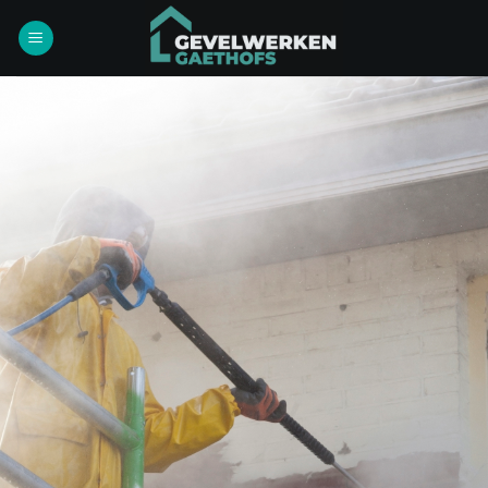
Ga
naar
inhoud