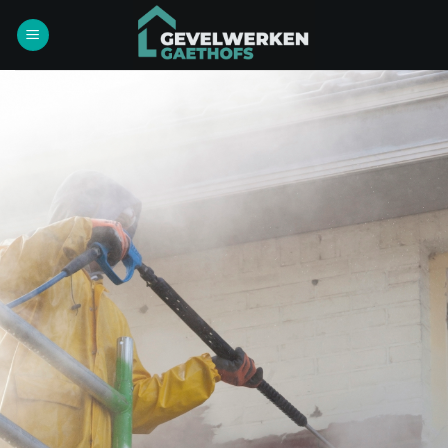
Ga
naar
inhoud