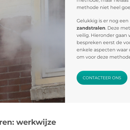
methode, maar helaas is
methode niet heel goed
Gelukkig is er nog een
zandstralen
. Deze meth
veilig. Hieronder gaan 
bespreken eerst de vo
enkele aspecten waar 
om voor deze methode
CONTACTEER ONS
ren: werkwijze