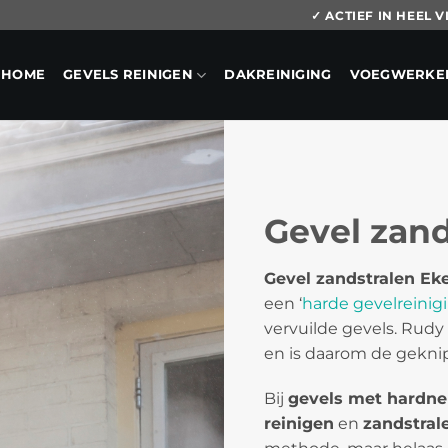
✓ ACTIEF IN HEEL
HOME
GEVELS REINIGEN
DAKREINIGING
VOEGWERKE
Gevel zand
Gevel zandstralen Ek
een ‘
harde gevelreinig
vervuilde gevels. Rudy 
en is daarom de geknip
Bij
gevels met hardne
reinigen
en
zandstral