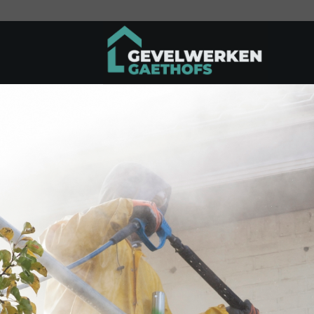
Ga
naar
inhoud