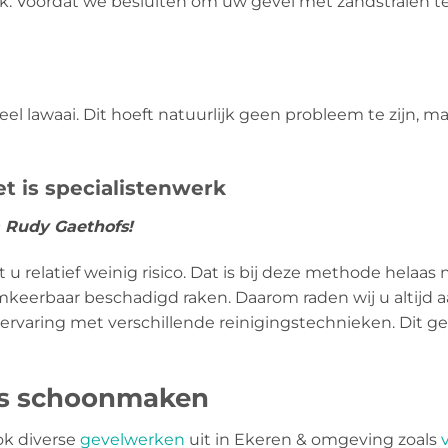
. Voordat we besluiten om uw gevel met zandstralen te r
l lawaai. Dit hoeft natuurlijk geen probleem te zijn, m
et is specialistenwerk
-> Rudy Gaethofs!
 relatief weinig risico. Dat is bij deze methode helaas n
eerbaar beschadigd raken. Daarom raden wij u altijd aa
 ervaring met verschillende reinigingstechnieken. Dit g
ls schoonmaken
ok diverse
gevelwerken
uit in Ekeren & omgeving zoals