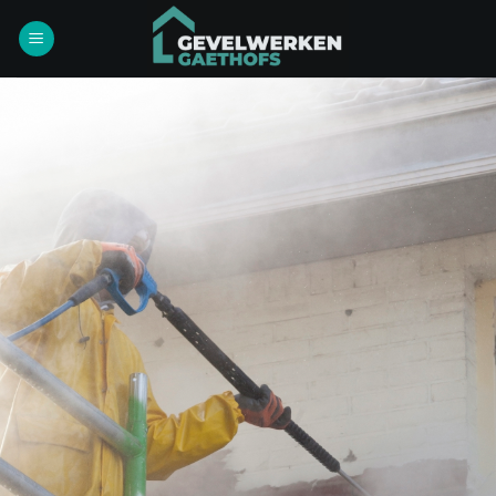
Ga
naar
inhoud