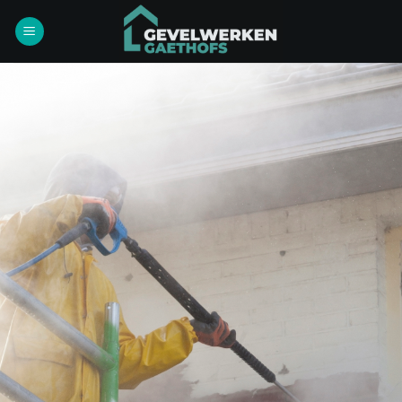
Ga
naar
inhoud