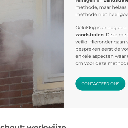
reinigen
en
zandstral
methode, maar helaas is
methode niet heel goed
Gelukkig is er nog een
zandstralen
. Deze meth
veilig. Hieronder gaan 
bespreken eerst de vo
enkele aspecten waar 
om voor deze methode
CONTACTEER ONS
echout: werkwijze