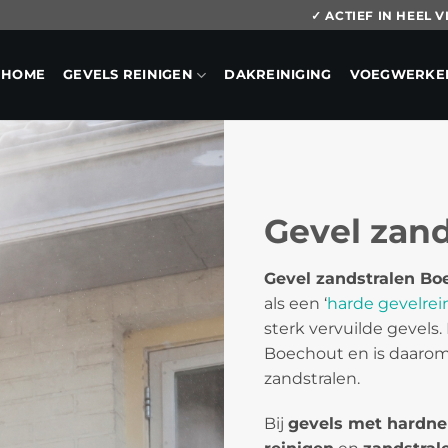
✓ ACTIEF IN HEEL
HOME
GEVELS REINIGEN
DAKREINIGING
VOEGWERKE
Gevel zan
Gevel zandstralen Bo
als een ‘
harde gevelrei
sterk vervuilde gevels.
Boechout en is daarom
zandstralen.
Bij
gevels met hardne