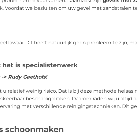
 problemen te voorkomen. Daarnaast zijn
gevels met z
. Voordat we besluiten om uw gevel met zandstralen te r
l lawaai. Dit hoeft natuurlijk geen probleem te zijn, m
 het is specialistenwerk
s -> Rudy Gaethofs!
 relatief weinig risico. Dat is bij deze methode helaas n
eerbaar beschadigd raken. Daarom raden wij u altijd aa
 ervaring met verschillende reinigingstechnieken. Dit g
ls schoonmaken