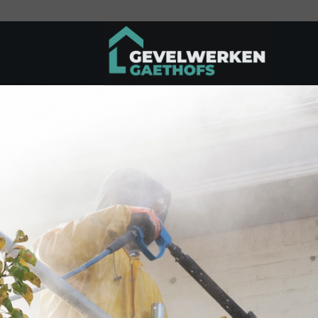
Ga
naar
inhoud