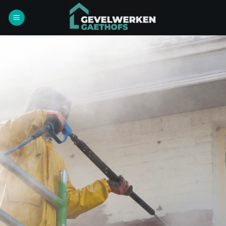
Ga
naar
inhoud