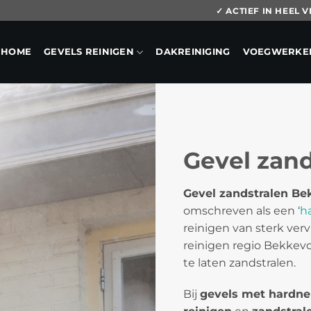
✓ ACTIEF IN HEEL
HOME
GEVELS REINIGEN
DAKREINIGING
VOEGWERKE
Gevel zan
Gevel zandstralen Be
omschreven als een ‘
h
reinigen van sterk verv
reinigen regio Bekkev
te laten zandstralen.
Bij
gevels met hardne