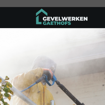
Ga
naar
inhoud