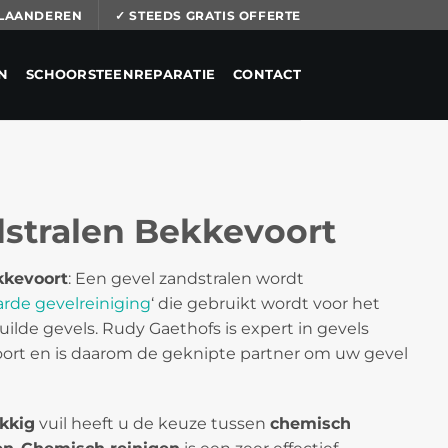
 VLAANDEREN
✓ STEEDS GRATIS OFFERTE
N
SCHOORSTEENREPARATIE
CONTACT
dstralen Bekkevoort
kkevoort
: Een gevel zandstralen wordt
arde gevelreiniging
‘ die gebruikt wordt voor het
uilde gevels. Rudy Gaethofs is expert in gevels
oort en is daarom de geknipte partner om uw gevel
kkig
vuil heeft u de keuze tussen
chemisch