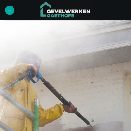
Ga
naar
inhoud