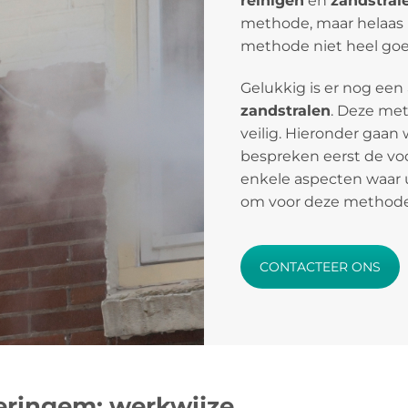
reinigen
en
zandstral
methode, maar helaas is
methode niet heel goed
Gelukkig is er nog een
zandstralen
. Deze meth
veilig. Hieronder gaan 
bespreken eerst de vo
enkele aspecten waar 
om voor deze methode
CONTACTEER ONS
eringem: werkwijze