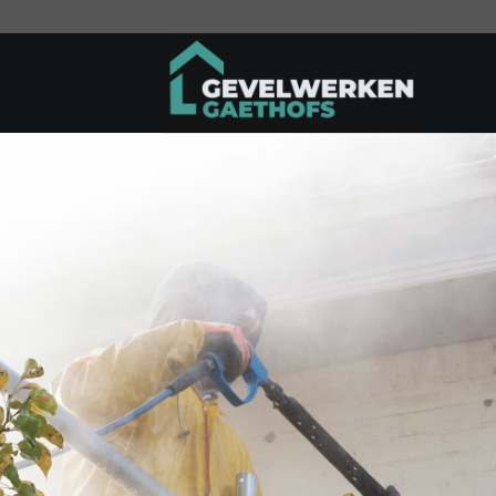
Ga
naar
inhoud