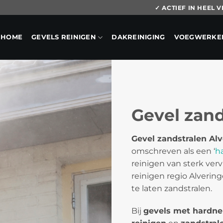
✓ ACTIEF IN HEEL
HOME
GEVELS REINIGEN
DAKREINIGING
VOEGWERKE
Gevel zan
Gevel zandstralen Al
omschreven als een ‘
h
reinigen van sterk verv
reinigen regio Alveri
te laten zandstralen.
Bij
gevels met hardne