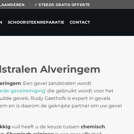
 VLAANDEREN
✓ STEEDS GRATIS OFFERTE
N
SCHOORSTEENREPARATIE
CONTACT
dstralen Alveringem
veringem
: Een gevel zandstralen wordt
arde gevelreiniging
‘ die gebruikt wordt voor het
uilde gevels. Rudy Gaethofs is expert in gevels
ngem en is daarom de geknipte partner om uw gevel
kkig
vuil heeft u de keuze tussen
chemisch