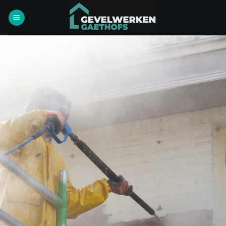
Ga
naar
inhoud