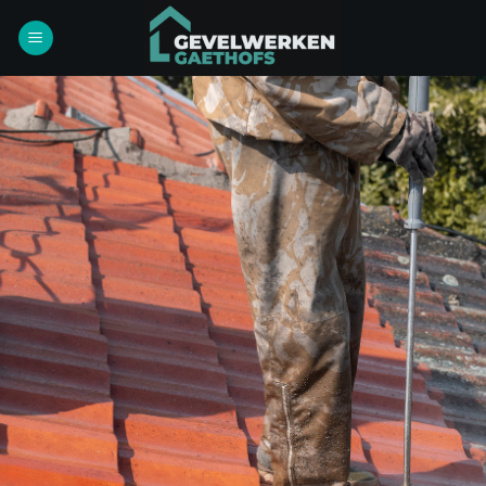
Ga
naar
inhoud