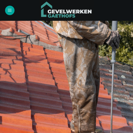
Ga
naar
inhoud