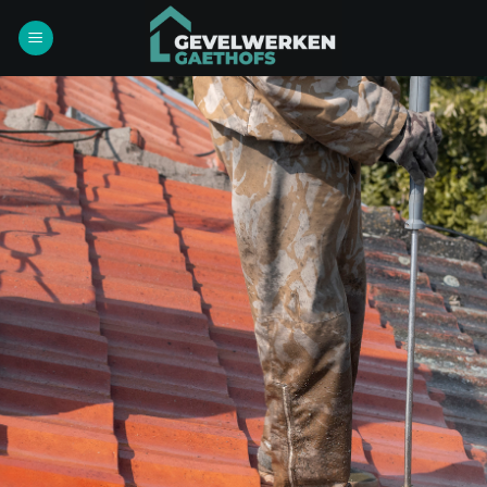
Ga
naar
inhoud