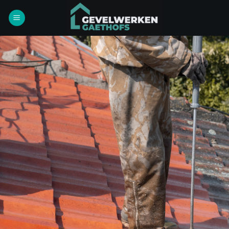
Ga
naar
inhoud