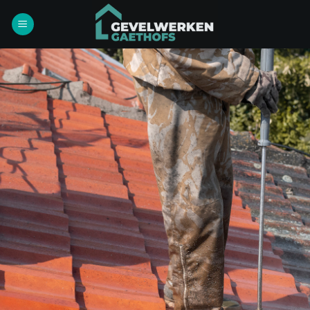
Ga
naar
inhoud