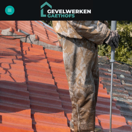
Ga
naar
inhoud