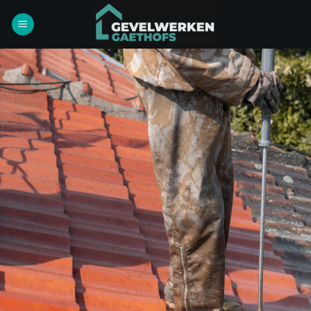
Ga
naar
inhoud