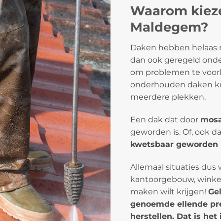
Waarom kieze
Maldegem?
Daken hebben helaas n
dan ook geregeld onde
om problemen te voorko
onderhouden daken ku
meerdere plekken.
Een dak dat door
mosa
geworden is. Of, ook d
kwetsbaar geworden 
Allemaal situaties dus 
kantoorgebouw, winkel
maken wilt krijgen!
Ge
genoemde ellende pre
herstellen. Dat is he