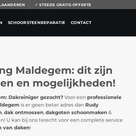
 VLAANDEREN
✓ STEEDS GRATIS OFFERTE
N
SCHOORSTEENREPARATIE
CONTACT
ng Maldegem: dit zijn
len en mogelijkheden!
m: Dakreiniger gezocht?
Voor een
professionele
aldegem
is er geen beter adres dan
Rudy
n
,
dak ontmossen
,
dakgoten schoonmaken
&
! U kan bij ons terecht voor een complete service
 van daken
!