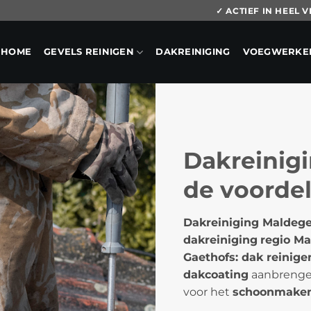
✓ ACTIEF IN HEEL
HOME
GEVELS REINIGEN
DAKREINIGING
VOEGWERKE
Dakreinigi
de voorde
Dakreiniging Maldege
dakreiniging
regio M
Gaethofs: dak reinige
dakcoating
aanbrengen
voor het
schoonmaken