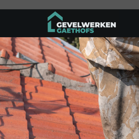
Ga
naar
inhoud