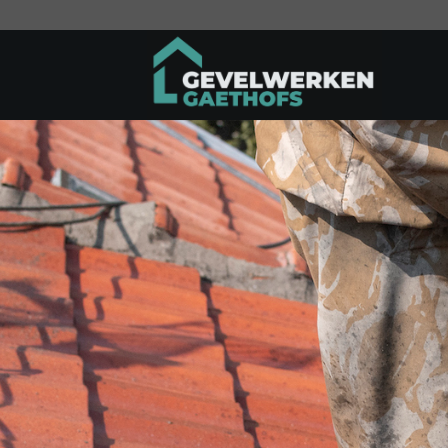
Ga
naar
inhoud