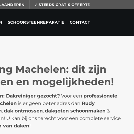
 VLAANDEREN
✓ STEEDS GRATIS OFFERTE
N
SCHOORSTEENREPARATIE
CONTACT
ng Machelen: dit zijn
len en mogelijkheden!
n: Dakreiniger gezocht?
Voor een
professionele
achelen
is er geen beter adres dan
Rudy
n
,
dak ontmossen
,
dakgoten schoonmaken
&
! U kan bij ons terecht voor een complete service
 van daken
!