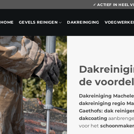
✓ ACTIEF IN HEEL
HOME
GEVELS REINIGEN
DAKREINIGING
VOEGWERKE
Dakreinigi
de voorde
Dakreiniging Machele
dakreiniging
regio M
Gaethofs: dak reinige
dakcoating
aanbrengen
voor het
schoonmaken