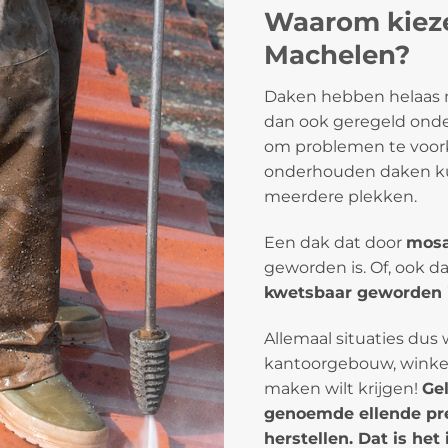
Waarom kieze
Machelen?
Daken hebben helaas n
dan ook geregeld onde
om problemen te voorko
onderhouden daken ku
meerdere plekken.
Een dak dat door
mosa
geworden is. Of, ook d
kwetsbaar geworden 
Allemaal situaties dus 
kantoorgebouw, winkel 
maken wilt krijgen!
Ge
genoemde ellende pre
herstellen. Dat is he