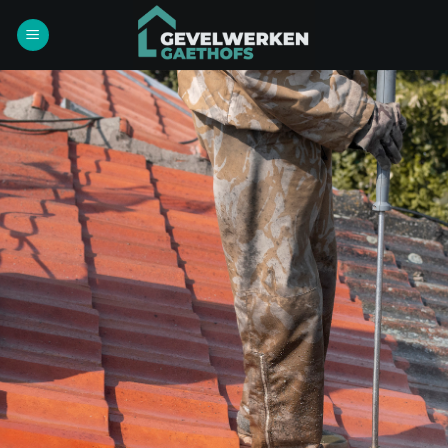
Ga
naar
inhoud