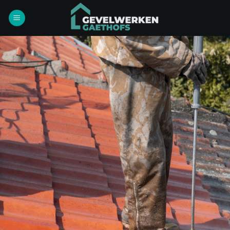
Ga
naar
inhoud