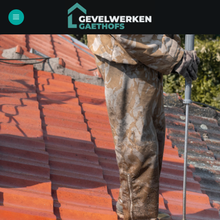
Ga
naar
inhoud