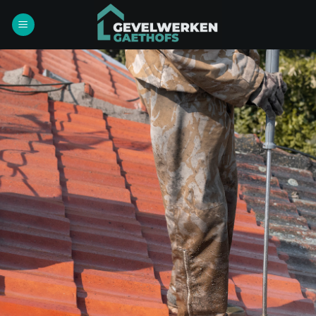
Ga
naar
inhoud