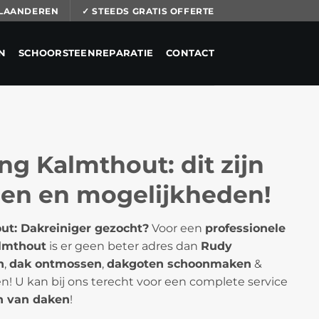
 VLAANDEREN
✓ STEEDS GRATIS OFFERTE
N
SCHOORSTEENREPARATIE
CONTACT
ng Kalmthout: dit zijn
len en mogelijkheden!
ut: Dakreiniger gezocht?
Voor een
professionele
almthout
is er geen beter adres dan
Rudy
n
,
dak ontmossen
,
dakgoten schoonmaken
&
! U kan bij ons terecht voor een complete service
 van daken
!