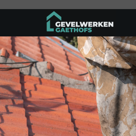
Ga
naar
inhoud