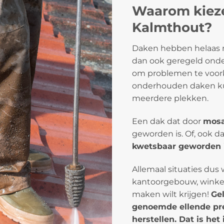
Waarom kieze
Kalmthout?
Daken hebben helaas n
dan ook geregeld onde
om problemen te voorko
onderhouden daken ku
meerdere plekken.
Een dak dat door
mosa
geworden is. Of, ook d
kwetsbaar geworden 
Allemaal situaties dus 
kantoorgebouw, winkel 
maken wilt krijgen!
Ge
genoemde ellende pre
herstellen. Dat is he