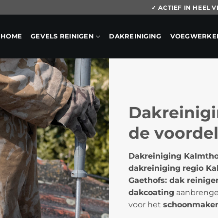
✓ ACTIEF IN HEEL
HOME
GEVELS REINIGEN
DAKREINIGING
VOEGWERKE
Dakreinigi
de voorde
Dakreiniging Kalmtho
dakreiniging
regio K
Gaethofs: dak reinige
dakcoating
aanbrengen
voor het
schoonmaken