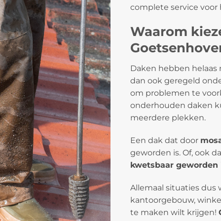
complete service voor
Waarom kieze
Goetsenhove
Daken hebben helaas n
dan ook geregeld onde
om problemen te voorko
onderhouden daken ku
meerdere plekken.
Een dak dat door
mosa
geworden is. Of, ook d
kwetsbaar geworden 
Allemaal situaties dus 
kantoorgebouw, winkel
te maken wilt krijgen!