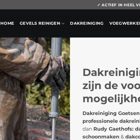
✓ ACTIEF IN HEEL
HOME
GEVELS REINIGEN
DAKREINIGING
VOEGWERKE
Dakreinig
zijn de vo
mogelijkh
Dakreiniging Goetsen
professionele dakrein
dan
Rudy Gaethofs: d
schoonmaken
&
dakco