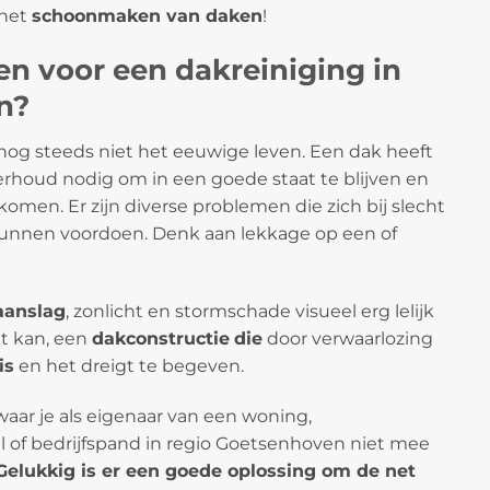
 het
schoonmaken van daken
!
n voor een dakreiniging in
n?
og steeds niet het eeuwige leven. Een dak heeft
rhoud nodig om in een goede staat te blijven en
men. Er zijn diverse problemen die zich bij slecht
nnen voordoen. Denk aan lekkage op een of
anslag
, zonlicht en stormschade visueel erg lelijk
at kan, een
dakconstructie
die
door verwaarlozing
is
en het dreigt te begeven.
waar je als eigenaar van een woning,
 of bedrijfspand in regio Goetsenhoven niet mee
Gelukkig is er een goede oplossing om de net