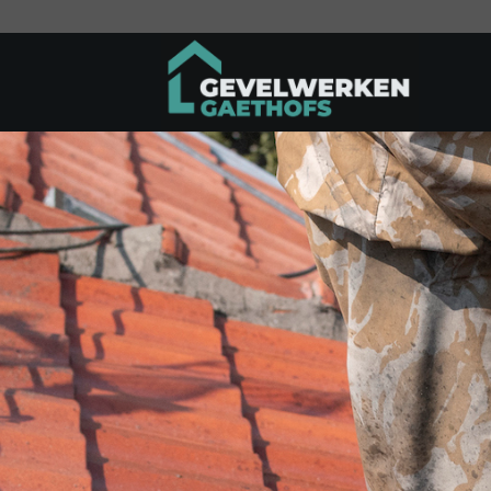
Ga
naar
inhoud