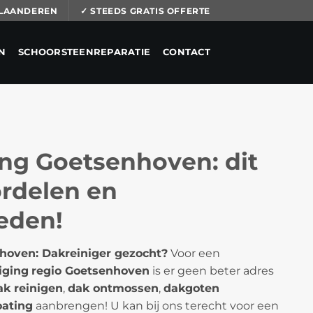
 VLAANDEREN
✓ STEEDS GRATIS OFFERTE
N
SCHOORSTEENREPARATIE
CONTACT
ing Goetsenhoven: dit
ordelen en
eden!
hoven: Dakreiniger gezocht?
Voor een
iging
regio Goetsenhoven
is er geen beter adres
ak reinigen
,
dak ontmossen
,
dakgoten
ating
aanbrengen! U kan bij ons terecht voor een