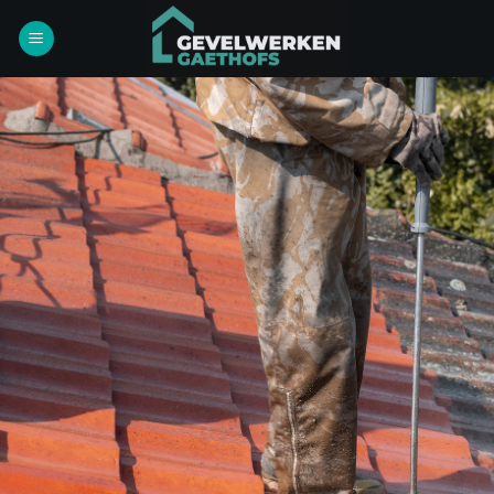
Ga
naar
inhoud