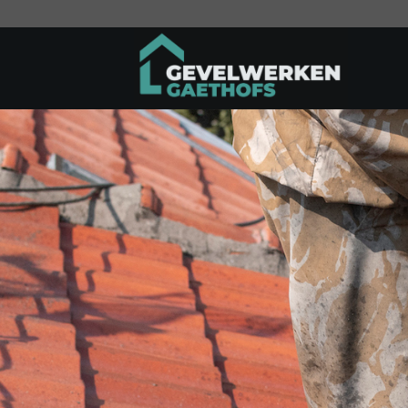
Ga
naar
inhoud