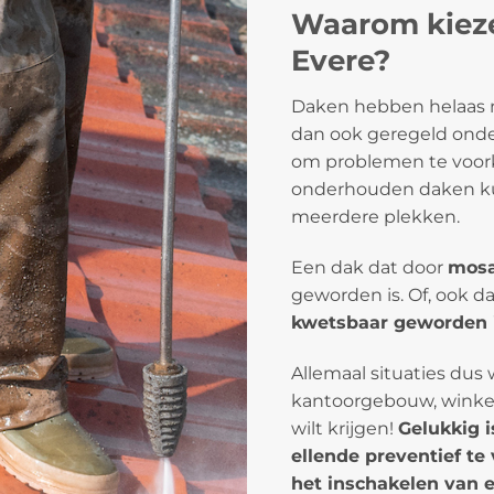
Waarom kieze
Evere?
Daken hebben helaas n
dan ook geregeld onde
om problemen te voorko
onderhouden daken ku
meerdere plekken.
Een dak dat door
mosa
geworden is. Of, ook d
kwetsbaar geworden 
Allemaal situaties dus 
kantoorgebouw, winkel
wilt krijgen!
Gelukkig 
ellende preventief te
het inschakelen van 