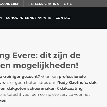
 VLAANDEREN
✓ STEEDS GRATIS OFFERTE
N
SCHOORSTEENREPARATIE
CONTACT
ng Evere: dit zijn de
 en mogelijkheden!
Dakreiniger gezocht?
Voor een
professionele
ere
is er geen beter adres dan
Rudy Gaethofs: dak
sen
,
dakgoten schoonmaken
&
dakcoating
ons terecht voor een complete service voor het
ken
!