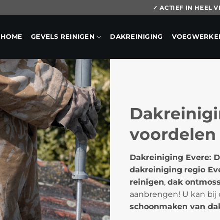
✓ ACTIEF IN HEEL
HOME
GEVELS REINIGEN
DAKREINIGING
VOEGWERKE
Dakreinigi
voordelen
Dakreiniging Evere: 
dakreiniging
regio Ev
reinigen
,
dak ontmos
aanbrengen! U kan bij 
schoonmaken van da