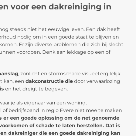
n voor een dakreiniging in
og steeds niet het eeuwige leven. Een dak heeft
rhoud nodig om in een goede staat te blijven en
men. Er zijn diverse problemen die zich bij slecht
nnen voordoen. Denk aan lekkage op een of
anslag
, zonlicht en stormschade visueel erg lelijk
at kan, een
dakconstructie
die
door verwaarlozing
is
en het dreigt te begeven.
waar je als eigenaar van een woning,
 of bedrijfspand in regio Evere niet mee te maken
is er een goede oplossing om de net genoemde
 voorkomen of schade te laten herstellen. Dat is
een dakreiniger die een goede dakreiniging kan