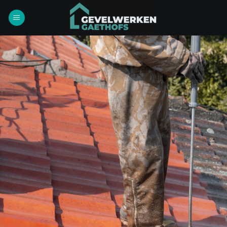
Ga
naar
inhoud