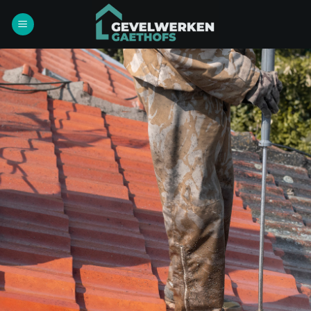
Ga
naar
inhoud