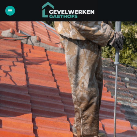
Ga
naar
inhoud